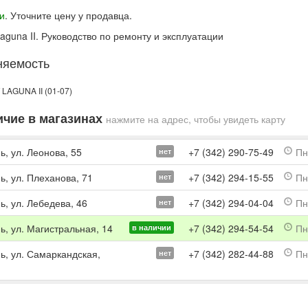
и
. Уточните цену у продавца.
Laguna II. Руководство по ремонту и эксплуатации
няемость
LAGUNA II (01-07)
чие в магазинах
нажмите на адрес, чтобы увидеть карту
ь, ул. Леонова, 55
+7 (342) 290-75-49
Пн-
нет
ь, ул. Плеханова, 71
+7 (342) 294-15-55
Пн-
нет
ь, ул. Лебедева, 46
+7 (342) 294-04-04
Пн-
нет
ь, ул. Магистральная, 14
+7 (342) 294-54-54
Пн-
в наличии
мь, ул. Самаркандская,
+7 (342) 282-44-88
Пн-
нет