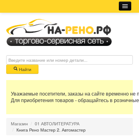
Магазин
Новости
Розничная сеть
Автосервис
Найти
Корзина
Уважаемые посетители, заказы на сайте временно не 
0 руб
Для приобретения товаров - обращайтесь в розничные
Бонусные баллы
Магазин
/
01 АВТОЛИТЕРАТУРА
Регистрация
/
Книга Рено Мастер 2. Автомастер