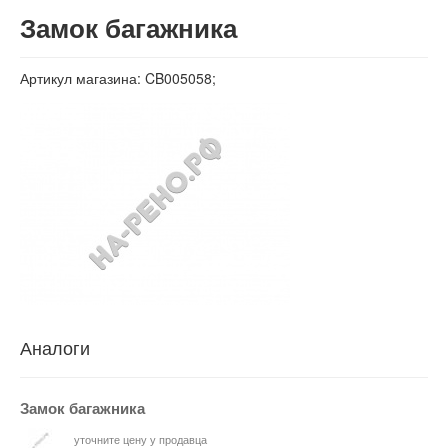
Вход
Замок багажника
Артикул магазина: CB005058;
Аналоги
Замок багажника
уточните цену у продавца