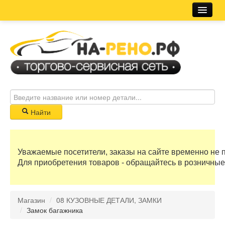
Магазин
Новости
Розничная сеть
Автосервис
Найти
Корзина
Уважаемые посетители, заказы на сайте временно не 
0 руб
Для приобретения товаров - обращайтесь в розничные
Бонусные баллы
Магазин
/
08 КУЗОВНЫЕ ДЕТАЛИ, ЗАМКИ
Регистрация
/
Замок багажника