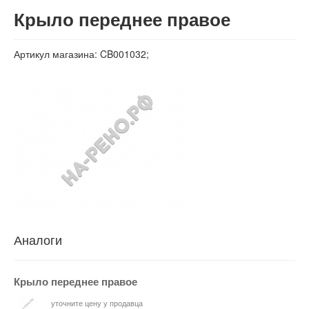
Вход
Крыло переднее правое
Артикул магазина: CB001032;
Аналоги
Крыло переднее правое
уточните цену у продавца