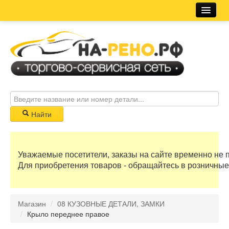
Магазин
Новости
Розничная сеть
Автосервис
Найти
Корзина
Уважаемые посетители, заказы на сайте временно не 
0 руб
Для приобретения товаров - обращайтесь в розничные
Бонусные баллы
Магазин
/
08 КУЗОВНЫЕ ДЕТАЛИ, ЗАМКИ
Регистрация
/
Крыло переднее правое