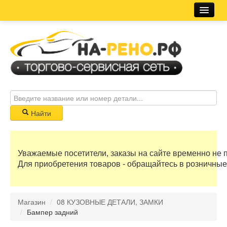
Магазин
Новости
Розничная сеть
Автосервис
Найти
Корзина
Уважаемые посетители, заказы на сайте временно не 
0 руб
Для приобретения товаров - обращайтесь в розничные
Бонусные баллы
Магазин
/
08 КУЗОВНЫЕ ДЕТАЛИ, ЗАМКИ
Регистрация
/
Бампер задний