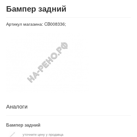
Вход
Бампер задний
Артикул магазина: CB008336;
Аналоги
Бампер задний
уточните цену у продавца