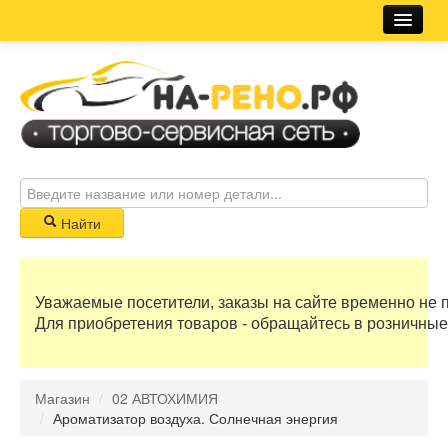
Магазин
Новости
Розничная сеть
Автосервис
Найти
Корзина
Уважаемые посетители, заказы на сайте временно не 
0 руб
Для приобретения товаров - обращайтесь в розничные
Бонусные баллы
Магазин
/
02 АВТОХИМИЯ
Регистрация
/
Ароматизатор воздуха. Солнечная энергия